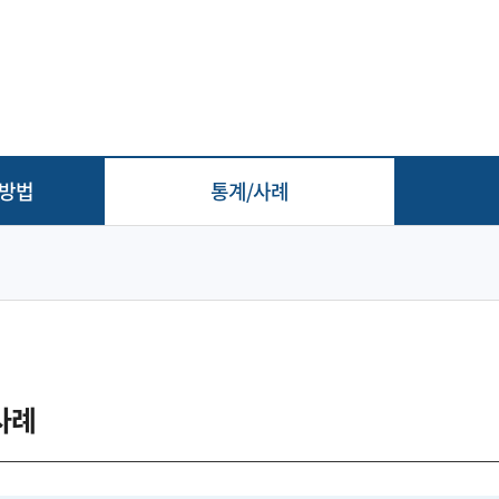
청방법
통계/사례
사례