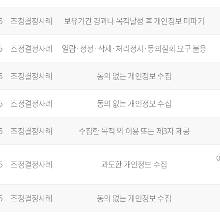
5
조정결정사례
보유기간 경과나 목적달성 후 개인정보 미파기
5
조정결정사례
열람·정정·삭제·처리정지·동의철회 요구 불응
5
조정결정사례
동의 없는 개인정보 수집
5
조정결정사례
동의 없는 개인정보 수집
5
조정결정사례
수집한 목적 외 이용 또는 제3자 제공
5
조정결정사례
과도한 개인정보 수집
5
조정결정사례
동의 없는 개인정보 수집